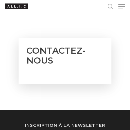
Hit enter to search or ESC to close
CONTACTEZ-
NOUS
[contact-form-7 id= »38360″]
INSCRIPTION À LA NEWSLETTER