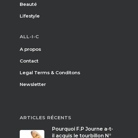
Beauté
FR
Arts
Lifestyle
Goûts
EN
ALL-I-C
Livres
FR
A propos
Contact
Legal Terms & Conditons
Newsletter
ARTICLES RÉCENTS
Pourquoi F.P Journe a-t-
il acquis le tourbillon N°