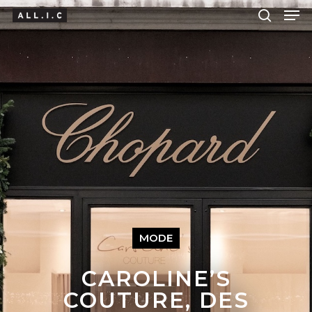
Hit enter to search or ESC to close
MODE
CAROLINE’S
COUTURE, DES