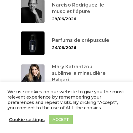
Narciso Rodriguez, le
musc et l’épure
29/06/2026
Parfums de crépuscule
24/06/2026
Mary Katrantzou
sublime la minaudière
Bvlgari
03/06/2026
We use cookies on our website to give you the most
relevant experience by remembering your
preferences and repeat visits. By clicking “Accept”,
Les couleurs de l’été
you consent to the use of ALL the cookies.
2026
26/05/2026
Cookie settings
ACCEPT
La révolution Coty :