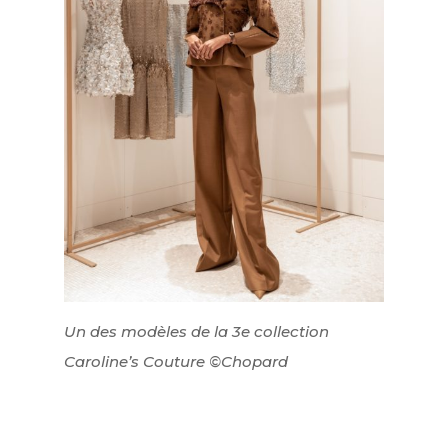
Lifestyle
FR
Arts
Goûts
EN
Livres
FR
Un des modèles de la 3e collection
Caroline’s Couture ©Chopard