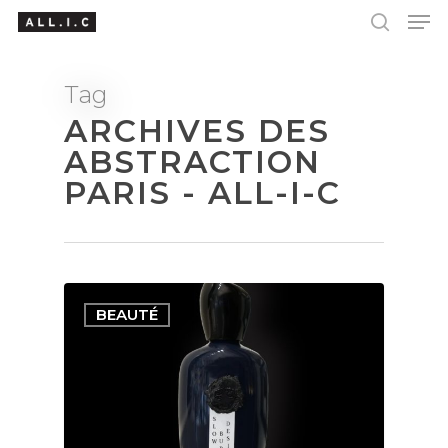
Tag
ARCHIVES DES
Hit enter to search or ESC to close
ABSTRACTION
PARIS - ALL-I-C
BEAUTÉ