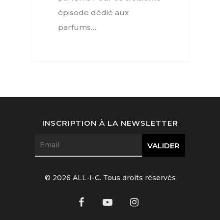
épisode dédié aux
Joaillerie
parfums…
Beauté
Lifestyle
FR
Arts
Goûts
EN
INSCRIPTION À LA NEWSLETTER
Livres
FR
© 2026 ALL-I-C. Tous droits réservés