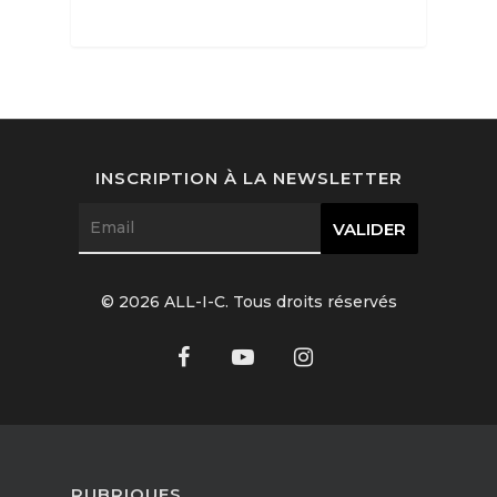
Interviews
Mode
INSCRIPTION À LA NEWSLETTER
Horlogerie
Joaillerie
Beauté
© 2026 ALL-I-C. Tous droits réservés
Lifestyle
FR
Arts
Goûts
EN
Livres
FR
RUBRIQUES