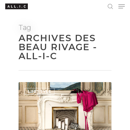
Tag
ARCHIVES DES
Hit enter to search or ESC to close
BEAU RIVAGE -
ALL-I-C
LIFESTYLE