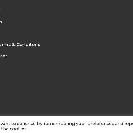
C
s
erms & Conditons
ter
levant experience by remembering your preferences and rep
 the cookies.