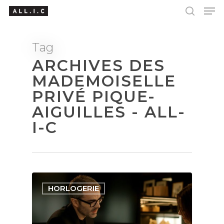
Tag
ARCHIVES DES
Hit enter to search or ESC to close
MADEMOISELLE
PRIVÉ PIQUE-
AIGUILLES - ALL-
I-C
HORLOGERIE