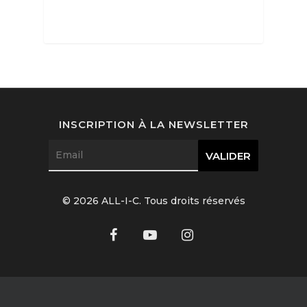
Interviews
Mode
Horlogerie
INSCRIPTION À LA NEWSLETTER
Joaillerie
Beauté
© 2026 ALL-I-C. Tous droits réservés
Lifestyle
FR
Arts
Goûts
EN
Livres
FR