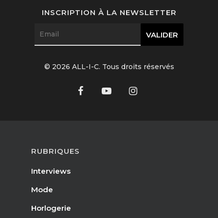
Interviews
INSCRIPTION À LA NEWSLETTER
Mode
Horlogerie
© 2026 ALL-I-C. Tous droits réservés
Joaillerie
Beauté
Lifestyle
FR
Arts
RUBRIQUES
Goûts
EN
Interviews
Livres
FR
Mode
Horlogerie