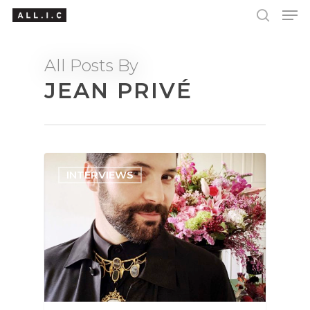
All Posts By
JEAN PRIVÉ
Hit enter to search or ESC to close
INTERVIEWS