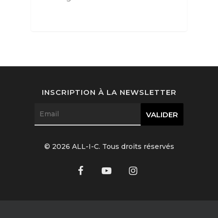
Joaillerie
Beauté
Lifestyle
FR
Arts
Goûts
EN
INSCRIPTION À LA NEWSLETTER
Livres
FR
© 2026 ALL-I-C. Tous droits réservés