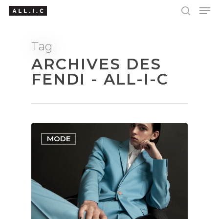
Tag
ARCHIVES DES
Hit enter to search or ESC to close
FENDI - ALL-I-C
MODE