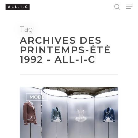
Tag
ARCHIVES DES
Hit enter to search or ESC to close
PRINTEMPS-ÉTÉ
1992 - ALL-I-C
MODE