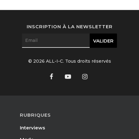
Interviews
Mode
INSCRIPTION À LA NEWSLETTER
Horlogerie
Joaillerie
© 2026 ALL-I-C. Tous droits réservés
Beauté
Lifestyle
FR
Arts
Goûts
EN
RUBRIQUES
Livres
FR
Interviews