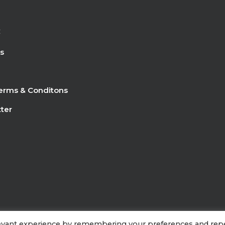
C
s
erms & Conditons
ter
levant experience by remembering your preferences and rep