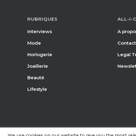
RUBRIQUES
ALL-I-
Interviews
A propo
Mode
Contact
Horlogerie
Legal T
Joaillerie
Newslet
Beauté
Lifestyle
We use cookies on our website to give you the most re