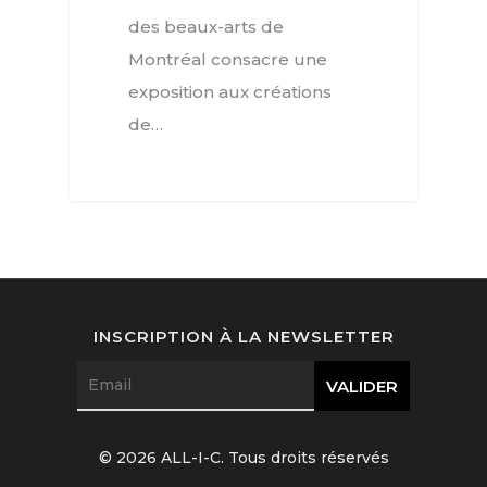
Horlogerie
des beaux-arts de
Montréal consacre une
Joaillerie
exposition aux créations
Beauté
de…
Lifestyle
FR
Arts
Goûts
EN
Livres
FR
INSCRIPTION À LA NEWSLETTER
© 2026 ALL-I-C. Tous droits réservés