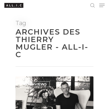
Tag
ARCHIVES DES
Hit enter to search or ESC to close
THIERRY
MUGLER - ALL-I-
C
INTERVIEWS