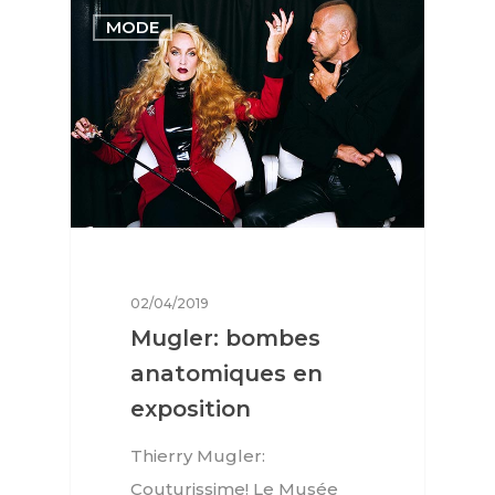
MODE
02/04/2019
Mugler: bombes
anatomiques en
exposition
Interviews
Thierry Mugler:
Mode
Couturissime! Le Musée