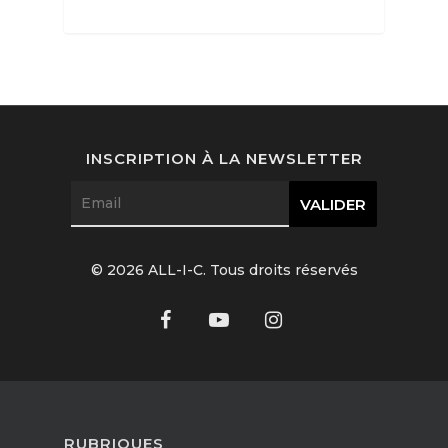
Beauté
Lifestyle
FR
Arts
INSCRIPTION À LA NEWSLETTER
Goûts
EN
Livres
FR
© 2026 ALL-I-C. Tous droits réservés
RUBRIQUES