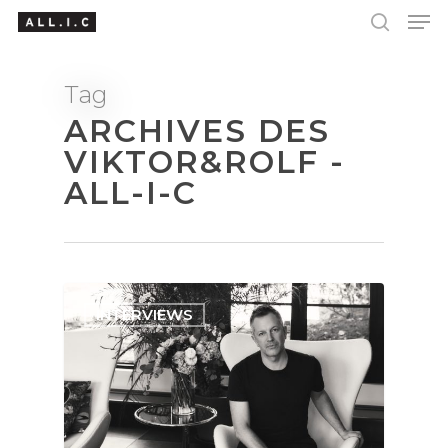
Tag
ARCHIVES DES
Hit enter to search or ESC to close
VIKTOR&ROLF -
ALL-I-C
INTERVIEWS