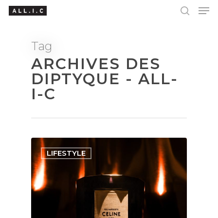
Tag
ARCHIVES DES
Hit enter to search or ESC to close
DIPTYQUE - ALL-
I-C
LIFESTYLE