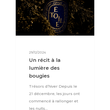
29/12/2024
Un récit à la
lumière des
bougies
Trésors d’hiver Depuis le
21 décembre, les jours ont
commencé à rallonger et
les nuits…