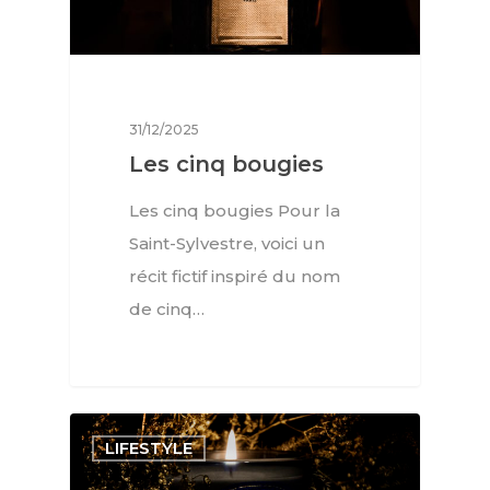
31/12/2025
Les cinq bougies
Les cinq bougies Pour la
Saint-Sylvestre, voici un
récit fictif inspiré du nom
de cinq…
LIFESTYLE