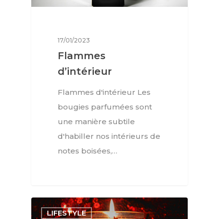
17/01/2023
Flammes
Interviews
d’intérieur
Mode
Flammes d'intérieur Les
bougies parfumées sont
Horlogerie
une manière subtile
Joaillerie
d'habiller nos intérieurs de
notes boisées,…
Beauté
Lifestyle
FR
Arts
LIFESTYLE
Goûts