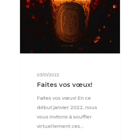
EN
Livres
FR
03/01/2022
Faites vos vœux!
Faites vos vœux! En ce
début janvier 2022, nous
vous invitons à souffler
virtuellement ces…