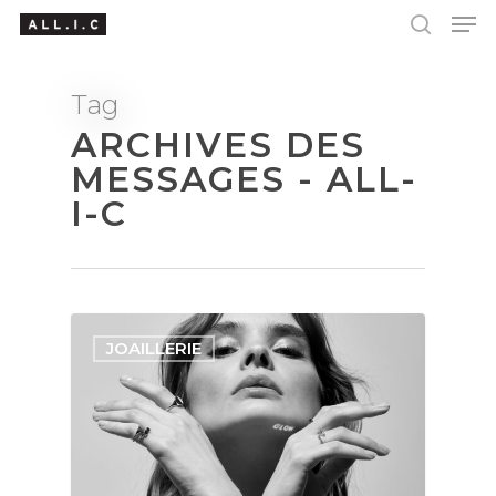
Tag
ARCHIVES DES
Hit enter to search or ESC to close
MESSAGES - ALL-
I-C
JOAILLERIE