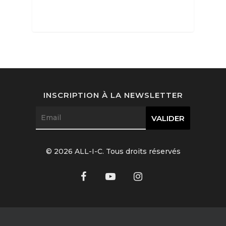
Joaillerie
Beauté
Lifestyle
FR
Arts
Goûts
EN
INSCRIPTION À LA NEWSLETTER
Livres
FR
© 2026 ALL-I-C. Tous droits réservés