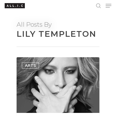
All Posts By
LILY TEMPLETON
Hit enter to search or ESC to close
ARTS