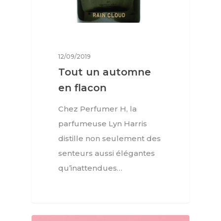
12/09/2019
Tout un automne
en flacon
Chez Perfumer H, la
Interviews
parfumeuse Lyn Harris
Mode
distille non seulement des
senteurs aussi élégantes
Horlogerie
qu’inattendues…
Joaillerie
Beauté