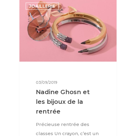
Lifestyle
JOAILLERIE
FR
Arts
Goûts
EN
Livres
FR
03/09/2019
Nadine Ghosn et
les bijoux de la
rentrée
Précieuse rentrée des
classes Un crayon, c’est un