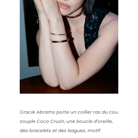
Lifestyle
FR
Arts
Goûts
EN
Livres
FR
Gracie Abrams porte un collier ras du cou
souple Coco Crush, une boucle d’oreille,
des bracelets et des bagues, motif