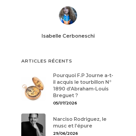
Interviews
Mode
Horlogerie
Isabelle Cerboneschi
Joaillerie
Beauté
ARTICLES RÉCENTS
Lifestyle
Pourquoi F.P Journe a-t-
il acquis le tourbillon N°
FR
Arts
1890 d’Abraham-Louis
Breguet ?
Goûts
EN
05/07/2026
Livres
FR
Narciso Rodriguez, le
musc et l’épure
29/06/2026