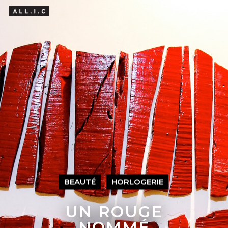
Hit enter to search or ESC to close
BEAUTÉ
HORLOGERIE
UN ROUGE
NOMMÉ