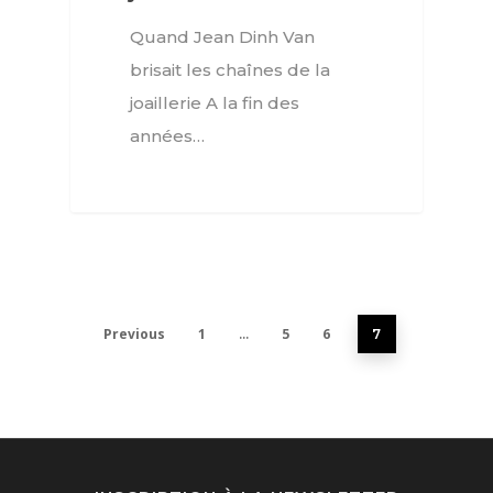
Lifestyle
Quand Jean Dinh Van
FR
Arts
brisait les chaînes de la
Goûts
EN
joaillerie A la fin des
années…
Livres
FR
Previous
1
5
6
…
7