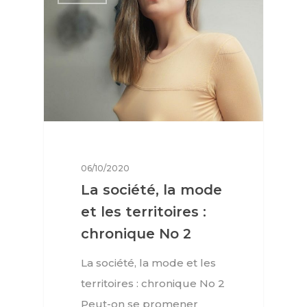
Interviews
Mode
Horlogerie
Joaillerie
Beauté
06/10/2020
La société, la mode
Lifestyle
et les territoires :
FR
Arts
chronique No 2
Goûts
EN
La société, la mode et les
Livres
territoires : chronique No 2
FR
Peut-on se promener