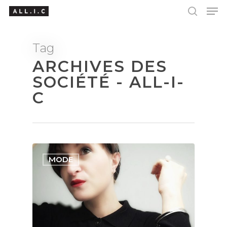
Tag
ARCHIVES DES
Hit enter to search or ESC to close
SOCIÉTÉ - ALL-I-
C
MODE