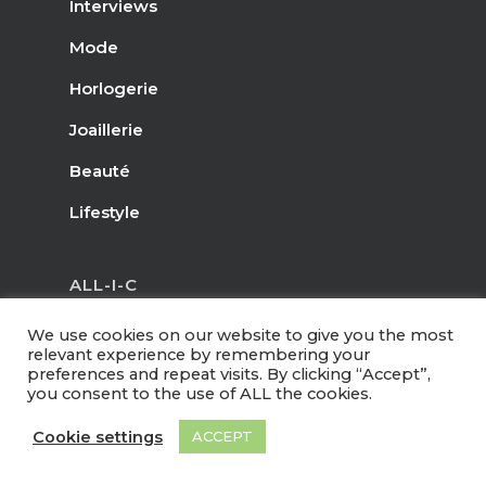
Interviews
Mode
Horlogerie
Joaillerie
Beauté
Lifestyle
ALL-I-C
A propos
We use cookies on our website to give you the most
relevant experience by remembering your
Contact
preferences and repeat visits. By clicking “Accept”,
you consent to the use of ALL the cookies.
Legal Terms & Conditons
Cookie settings
ACCEPT
Newsletter