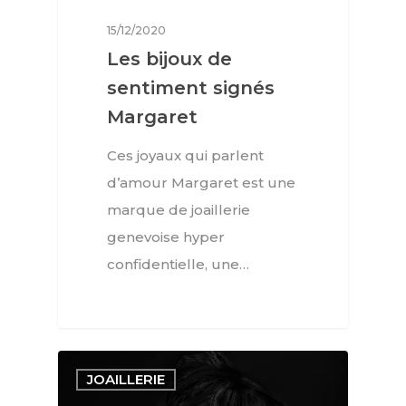
15/12/2020
Les bijoux de
sentiment signés
Margaret
Ces joyaux qui parlent
d’amour Margaret est une
marque de joaillerie
Interviews
genevoise hyper
confidentielle, une…
Mode
Horlogerie
Joaillerie
JOAILLERIE
Beauté