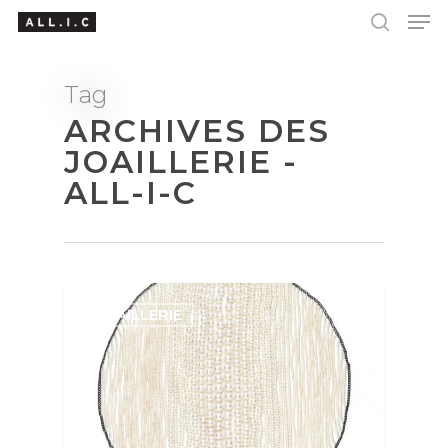
Tag
ARCHIVES DES
Hit enter to search or ESC to close
JOAILLERIE -
ALL-I-C
JOAILLERIE