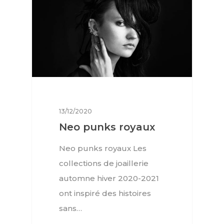
Lifestyle
FR
Arts
Goûts
EN
Livres
FR
13/12/2020
Neo punks royaux
Neo punks royaux Les
collections de joaillerie
automne hiver 2020-2021
ont inspiré des histoires
sans…