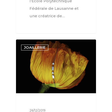
l’Ecole Polytechnique
Fédérale de Lausanne et
une créatrice de…
JOAILLERIE
26/12/2019